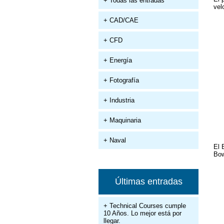
+ Todas las entradas
vel
+ CAD/CAE
+ CFD
+ Energía
+ Fotografía
+ Industria
+ Maquinaria
+ Naval
El 
Bow
Últimas entradas
+ Technical Courses cumple
10 Años. Lo mejor está por
llegar.