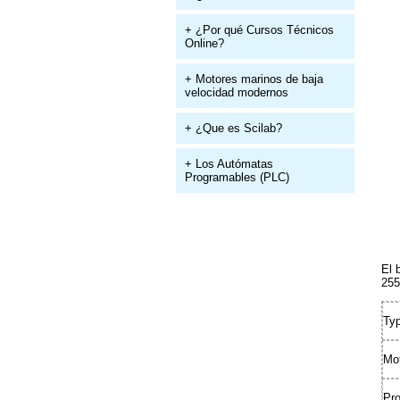
+ ¿Por qué Cursos Técnicos
Online?
+ Motores marinos de baja
velocidad modernos
+ ¿Que es Scilab?
+ Los Autómatas
Programables (PLC)
El 
255
Ty
Mot
Pro