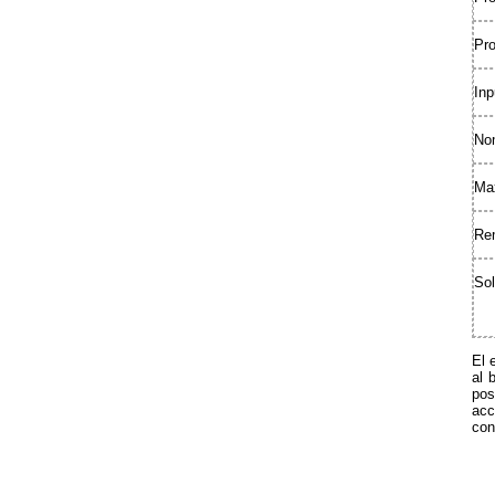
Pro
Inp
Nom
Ma
Rem
Sol
El 
al 
pos
acc
con