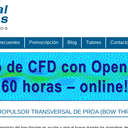
frecuentes
Preinscripción
Blog
Tutores
Contact
ROPULSOR TRANSVERSAL DE PROA (BOW TH
propósito del bow thruster es ayudar a girar el buque durante las maniobras d