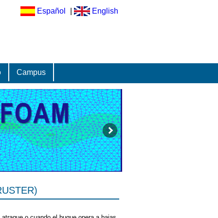
Español
|
English
o
Campus
RUSTER)
e atraque o cuando el buque opera a bajas