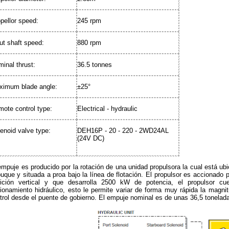
pellor speed:
245 rpm
ut shaft speed:
880 rpm
inal thrust:
36.5 tonnes
ximum blade angle:
±25°
ote control type:
Electrical - hydraulic
enoid valve type:
DEH16P - 20 - 220 - 2WD24AL
(24V DC)
empuje es producido por la rotación de una unidad propulsora la cual está ubi
buque y situada a proa bajo la línea de flotación. El propulsor es accionado 
ición vertical y que desarrolla 2500 kW de potencia, el propulsor c
ionamiento hidráulico, esto le permite variar de forma muy rápida la magnit
trol desde el puente de gobierno. El empuje nominal es de unas 36,5 tonelad