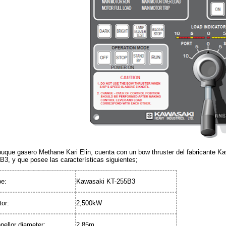
buque gasero Methane Kari Elin, cuenta con un bow thruster del fabricante K
B3, y que posee las características siguientes;
pe:
Kawasaki KT-255B3
or:
2,500kW
pellor diameter:
2.85m