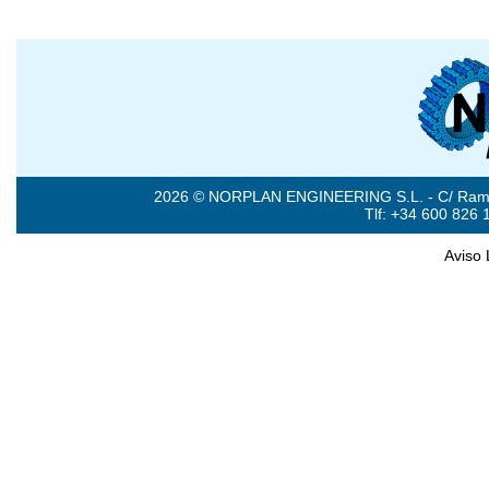
2026 © NORPLAN ENGINEERING S.L. - C/ Ramón 
Tlf: +34 600 826 
Aviso 