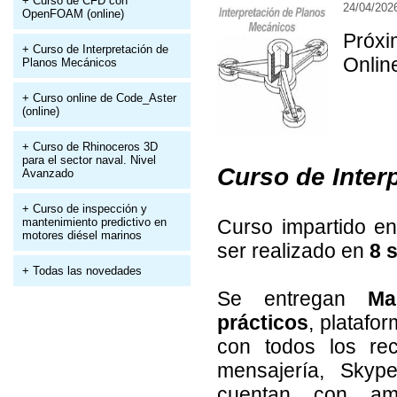
+ Curso de CFD con
24/04/202
OpenFOAM (online)
Próx
+ Curso de Interpretación de
Onlin
Planos Mecánicos
+ Curso online de Code_Aster
(online)
+ Curso de Rhinoceros 3D
para el sector naval. Nivel
Curso de Inter
Avanzado
+ Curso de inspección y
mantenimiento predictivo en
Curso impartido e
motores diésel marinos
ser realizado en
8 
+ Todas las novedades
Se entregan
Ma
prácticos
, platafo
con todos los rec
mensajería, Skype
cuentan con amp