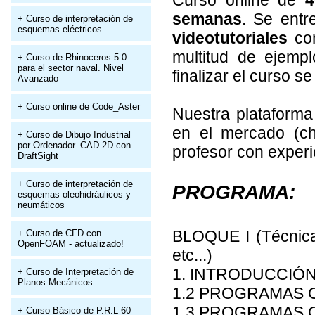
Curso online de
4
semanas
. Se ent
+ Curso de interpretación de
esquemas eléctricos
videotutoriales
com
multitud de ejemp
+ Curso de Rhinoceros 5.0
para el sector naval. Nivel
finalizar el curso s
Avanzado
+ Curso online de Code_Aster
Nuestra plataforma
en el mercado (cha
+ Curso de Dibujo Industrial
por Ordenador. CAD 2D con
profesor con experi
DraftSight
+ Curso de interpretación de
PROGRAMA:
esquemas oleohidráulicos y
neumáticos
BLOQUE I (Técnicas
+ Curso de CFD con
OpenFOAM - actualizado!
etc...)
1. INTRODUCCIÓ
+ Curso de Interpretación de
Planos Mecánicos
1.2 PROGRAMAS 
1.3 PROGRAMAS 
+ Curso Básico de P.R.L 60