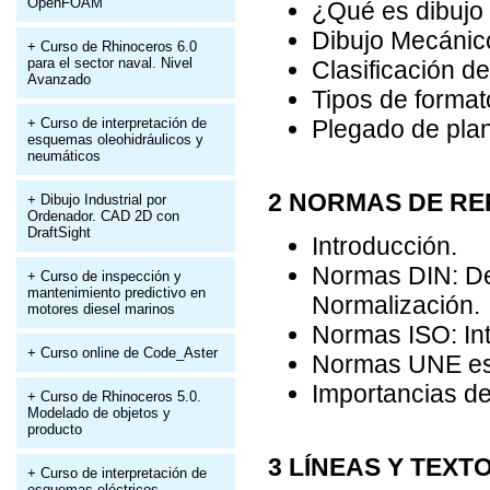
OpenFOAM
¿Qué es dibujo
Dibujo Mecánic
+ Curso de Rhinoceros 6.0
para el sector naval. Nivel
Clasificación de
Avanzado
Tipos de format
+ Curso de interpretación de
Plegado de pla
esquemas oleohidráulicos y
neumáticos
2 NORMAS DE RE
+ Dibujo Industrial por
Ordenador. CAD 2D con
DraftSight
Introducción.
Normas DIN: Deu
+ Curso de inspección y
mantenimiento predictivo en
Normalización.
motores diesel marinos
Normas ISO: Int
+ Curso online de Code_Aster
Normas UNE es
Importancias de
+ Curso de Rhinoceros 5.0.
Modelado de objetos y
producto
3 LÍNEAS Y TEXT
+ Curso de interpretación de
esquemas eléctricos