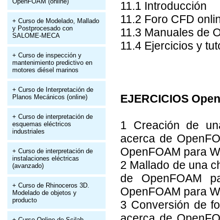
OpenFOAM (online)
11.1 Introducción
11.2 Foro CFD onli
+ Curso de Modelado, Mallado
y Postprocesado con
11.3 Manuales de
SALOME-MECA
11.4 Ejercicios y 
+ Curso de inspección y
mantenimiento predictivo en
motores diésel marinos
+ Curso de Interpretación de
EJERCICIOS Open
Planos Mecánicos (online)
+ Curso de interpretación de
1 Creación de un
esquemas eléctricos
industriales
acerca de OpenFOA
OpenFOAM para W
+ Curso de interpretación de
instalaciones eléctricas
2 Mallado de una 
(avanzado)
de OpenFOAM par
+ Curso de Rhinoceros 3D.
OpenFOAM para W
Modelado de objetos y
producto
3 Conversión de f
acerca de OpenFOA
+ Curso Online de Scilab