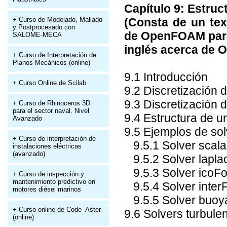
Capítulo 9: Estru
+ Curso de Modelado, Mallado
(Consta de un tex
y Postprocesado con
de OpenFOAM para 
SALOME-MECA
inglés acerca de
+ Curso de Interpretación de
Planos Mecánicos (online)
9.1 Introducción
+ Curso Online de Scilab
9.2 Discretización 
9.3 Discretización 
+ Curso de Rhinoceros 3D
para el sector naval. Nivel
9.4 Estructura de 
Avanzado
9.5 Ejemplos de so
+ Curso de interpretación de
9.5.1 Solver scal
instalaciones eléctricas
(avanzado)
9.5.2 Solver lapl
9.5.3 Solver icoF
+ Curso de inspección y
mantenimiento predictivo en
9.5.4 Solver inte
motores diésel marinos
9.5.5 Solver buo
+ Curso online de Code_Aster
9.6 Solvers turbule
(online)