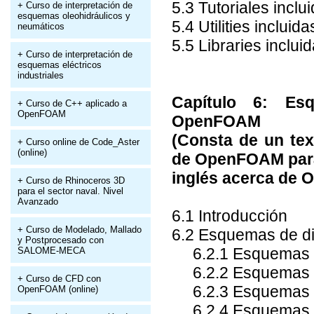
5.3 Tutoriales inc
+ Curso de interpretación de
esquemas oleohidráulicos y
5.4 Utilities inclu
neumáticos
5.5 Libraries incl
+ Curso de interpretación de
esquemas eléctricos
industriales
Capítulo 6: Es
+ Curso de C++ aplicado a
OpenFOAM
OpenFOAM
(Consta de un tex
+ Curso online de Code_Aster
(online)
de OpenFOAM para 
inglés acerca de
+ Curso de Rhinoceros 3D
para el sector naval. Nivel
Avanzado
6.1 Introducción
+ Curso de Modelado, Mallado
6.2 Esquemas de di
y Postprocesado con
6.2.1 Esquemas 
SALOME-MECA
6.2.2 Esquemas d
+ Curso de CFD con
6.2.3 Esquemas d
OpenFOAM (online)
6.2.4 Esquemas l