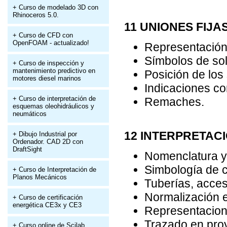
+ Curso de modelado 3D con
Rhinoceros 5.0.
11 UNIONES FIJA
+ Curso de CFD con
OpenFOAM - actualizado!
Representación 
Símbolos de so
+ Curso de inspección y
mantenimiento predictivo en
Posición de los
motores diesel marinos
Indicaciones c
+ Curso de interpretación de
Remaches.
esquemas oleohidráulicos y
neumáticos
12 INTERPRETACI
+ Dibujo Industrial por
Ordenador. CAD 2D con
DraftSight
Nomenclatura y
Simbología de c
+ Curso de Interpretación de
Planos Mecánicos
Tuberías, acceso
Normalización e
+ Curso de certificación
energética CE3x y CE3
Representacione
Trazado en proy
+ Curso online de Scilab