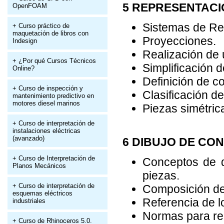
5 REPRESENTACI
OpenFOAM
Sistemas de Re
+ Curso práctico de
maquetación de libros con
Proyecciones.
Indesign
Realización de 
+ ¿Por qué Cursos Técnicos
Simplificación 
Online?
Definición de co
+ Curso de inspección y
Clasificación de
mantenimiento predictivo en
motores diesel marinos
Piezas simétric
+ Curso de interpretación de
instalaciones eléctricas
(avanzado)
6 DIBUJO DE CO
+ Curso de Interpretación de
Conceptos de d
Planos Mecánicos
piezas.
+ Curso de interpretación de
Composición del
esquemas eléctricos
Referencia de l
industriales
Normas para rep
+ Curso de Rhinoceros 5.0.