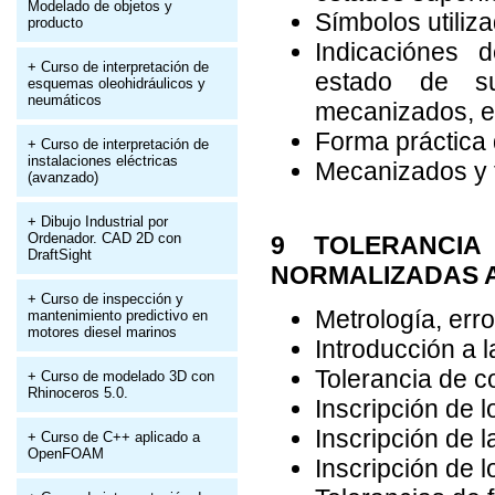
Modelado de objetos y
Símbolos utiliza
producto
Indicaciónes d
+ Curso de interpretación de
estado de su
esquemas oleohidráulicos y
neumáticos
mecanizados, et
Forma práctica 
+ Curso de interpretación de
instalaciones eléctricas
Mecanizados y t
(avanzado)
+ Dibujo Industrial por
Ordenador. CAD 2D con
9 TOLERANCIA
DraftSight
NORMALIZADAS 
+ Curso de inspección y
Metrología, err
mantenimiento predictivo en
motores diesel marinos
Introducción a l
Tolerancia de co
+ Curso de modelado 3D con
Rhinoceros 5.0.
Inscripción de l
Inscripción de l
+ Curso de C++ aplicado a
OpenFOAM
Inscripción de 