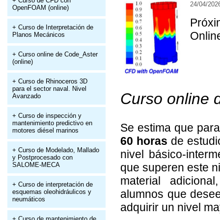
+ Curso de CFD con
24/04/202
OpenFOAM (online)
Próx
+ Curso de Interpretación de
Onlin
Planos Mecánicos
+ Curso online de Code_Aster
(online)
+ Curso de Rhinoceros 3D
para el sector naval. Nivel
Curso onlin
Avanzado
+ Curso de inspección y
mantenimiento predictivo en
Se estima que para
motores diésel marinos
60 horas
de estudi
+ Curso de Modelado, Mallado
nivel básico-inte
y Postprocesado con
SALOME-MECA
que superen este ni
material adiciona
+ Curso de interpretación de
alumnos que deseen
esquemas oleohidráulicos y
neumáticos
adquirir un nivel 
+ Curso de mantenimiento de