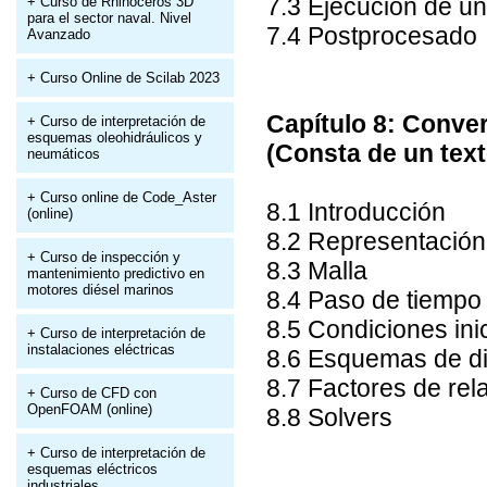
7.3 Ejecución de un
+ Curso de Rhinoceros 3D
para el sector naval. Nivel
7.4 Postprocesado
Avanzado
+ Curso Online de Scilab 2023
Capítulo 8: Conv
+ Curso de interpretación de
esquemas oleohidráulicos y
(Consta de un text
neumáticos
+ Curso online de Code_Aster
8.1 Introducción
(online)
8.2 Representación 
+ Curso de inspección y
8.3 Malla
mantenimiento predictivo en
motores diésel marinos
8.4 Paso de tiempo
8.5 Condiciones ini
+ Curso de interpretación de
instalaciones eléctricas
8.6 Esquemas de di
8.7 Factores de rel
+ Curso de CFD con
OpenFOAM (online)
8.8 Solvers
+ Curso de interpretación de
esquemas eléctricos
industriales