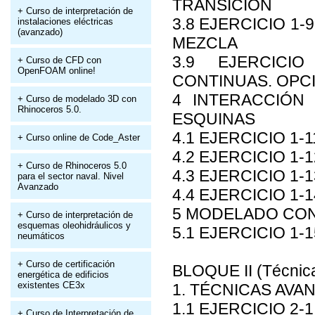
TRANSICIÓN
+ Curso de interpretación de
3.8 EJERCICIO 1
instalaciones eléctricas
(avanzado)
MEZCLA
3.9 EJERCICI
+ Curso de CFD con
OpenFOAM online!
CONTINUAS. OPC
4 INTERACCIÓN
+ Curso de modelado 3D con
Rhinoceros 5.0.
ESQUINAS
4.1 EJERCICIO 1-
+ Curso online de Code_Aster
4.2 EJERCICIO 1-
+ Curso de Rhinoceros 5.0
4.3 EJERCICIO 1
para el sector naval. Nivel
Avanzado
4.4 EJERCICIO 1-
5 MODELADO CON
+ Curso de interpretación de
esquemas oleohidráulicos y
5.1 EJERCICIO 1-
neumáticos
+ Curso de certificación
BLOQUE II (Técnica
energética de edificios
existentes CE3x
1. TÉCNICAS AVA
1.1 EJERCICIO 2-
+ Curso de Interpretación de