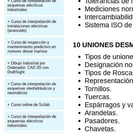
Tolerancias de 
+ Curso de interpretación de
esquemas eléctricos
Mediciones norm
industriales
Intercambiabili
+ Curso de interpretación de
Sistema ISO de 
instalaciones eléctricas
(avanzado)
+ Curso de inspección y
10 UNIONES DE
mantenimiento predictivo en
motores diesel marinos
Tipos de unione
+ Dibujo Industrial por
Designación no
Ordenador. CAD 2D con
Tipos de Rosca
DraftSight
Representación
+ Curso de interpretación de
Tornillos.
esquemas oleohidráulicos y
neumáticos
Tuercas.
Espárragos y va
+ Curso online de Scilab
Arandelas.
+ Curso de interpretación de
Pasadores.
esquemas eléctricos
industriales
Chavetas.