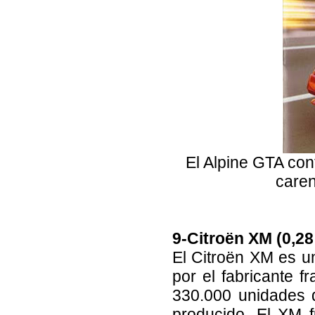
El Alpine GTA con
caren
9-Citroën XM (0,28
El Citroën XM es u
por el fabricante f
330.000 unidades 
producido. El XM 