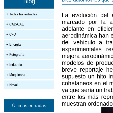
Blog
La evolución del 
+ Todas las entradas
marcado por la a
+ CAD/CAE
adelante en efici
aerodinámica han e
+ CFD
del vehículo a tr
+ Energía
experimentales re
+ Fotografía
mejora aerodinámic
modelos de producc
+ Industria
breve reportaje h
+ Maquinaria
supuesto un hito i
cohetaneos en el m
+ Naval
ya que sería un tra
entre los más repre
muestran ordenados
Últimas entradas