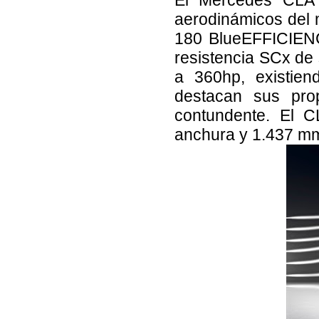
El Mercedes CLA 
aerodinámicos del 
180 BlueEFFICIENC
resistencia SCx de
a 360hp, existien
destacan sus pro
contundente. El 
anchura y 1.437 mm