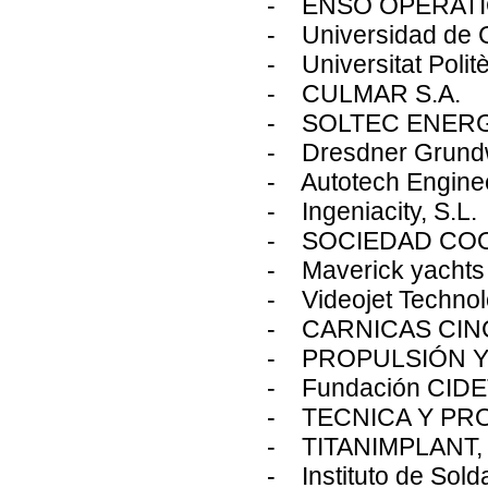
- ENSO OPERATIO
- Universidad de C
- Universitat Polit
- CULMAR S.A.
- SOLTEC ENERG
- Dresdner Grundw
- Autotech Enginee
- Ingeniacity, S.L.
- SOCIEDAD COO
- Maverick yachts
- Videojet Technol
- CARNICAS CINCO
- PROPULSIÓN Y
- Fundación CID
- TECNICA Y PRO
- TITANIMPLANT, 
- Instituto de Sold