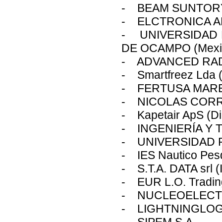
- BEAM SUNTORY 
- ELCTRONICA AR
- UNIVERSIDAD 
DE OCAMPO (Mexi
- ADVANCED RA
- Smartfreez Lda (
- FERTUSA MAR
- NICOLAS CORR
- Kapetair ApS (D
- INGENIERÍA Y 
- UNIVERSIDAD 
- IES Nautico Pes
- S.T.A. DATA srl (I
- EUR L.O. Tradi
- NUCLEOELECTR
- LIGHTNINGLOGIS