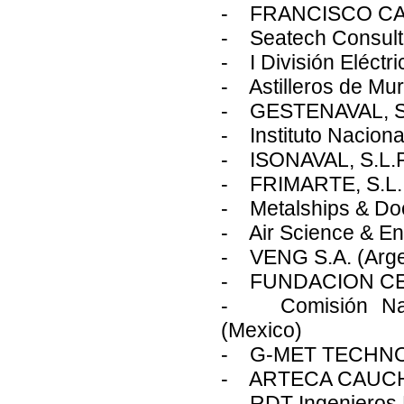
- FRANCISCO CA
- Seatech Consult
- I División Eléctri
- Astilleros de Mur
- GESTENAVAL, S
- Instituto Nacional
- ISONAVAL, S.L.
- FRIMARTE, S.L.
- Metalships & Do
- Air Science & En
- VENG S.A. (Arge
- FUNDACION C
- Comisión Naci
(Mexico)
- G-MET TECHNOL
- ARTECA CAUCHO
- RDT Ingenieros B