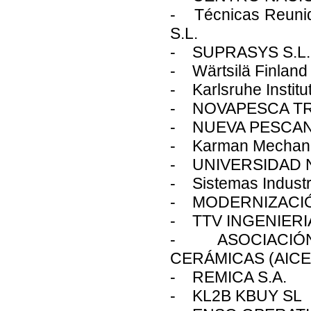
- Técnicas Reunida
S.L.
- SUPRASYS S.L.
- Wärtsilä Finland
- Karlsruhe Instit
- NOVAPESCA TRA
- NUEVA PESCAN
- Karman Mechanic
- UNIVERSIDAD N
- Sistemas Industri
- MODERNIZACIÓ
- TTV INGENIERI
- ASOCIACIÓN 
CERÁMICAS (AICE
- REMICA S.A.
- KL2B KBUY SL