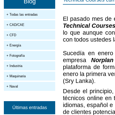
Blog
+ Todas las entradas
El pasado mes de e
Technical Course
+ CAD/CAE
lo que aunque con
+ CFD
con todos ustedes l
+ Energía
Sucedía en enero
+ Fotografía
empresa
Norplan
plataforma de form
+ Industria
enero la primera v
+ Maquinaria
(Sry Lanka).
+ Naval
Desde el principio,
técnicos online en
idiomas, español e 
Últimas entradas
de clientes potencia