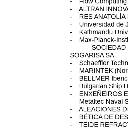
- Flow Computing 
- ALTRAN INNOVA
- RES ANATOLİA 
- Universidad de 
- Kathmandu Unive
- Max-Planck-Insti
- SOCIEDAD G
SOGARISA SA
- Schaeffler Tech
- MARINTEK (Nor
- BELLMER Iberica
- Bulgarian Ship H
- ENXEÑEIROS E
- Metaltec Naval S
- ALEACIONES DE
- BÉTICA DE DE
- TEIDE REFRACT