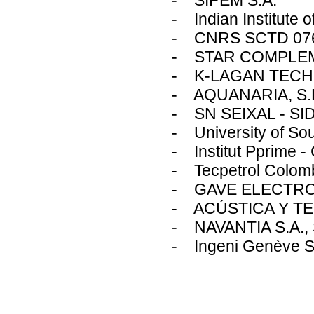
- SIPEM S.A.
- Indian Institute
- CNRS SCTD 0769
- STAR COMPLE
- K-LAGAN TECH
- AQUANARIA, S.
- SN SEIXAL - SI
- University of So
- Institut Pprime
- Tecpetrol Colomb
- GAVE ELECTRO
- ACÚSTICA Y T
- NAVANTIA S.A., 
- Ingeni Genève S