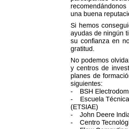
recomendándonos a
una buena reputació
Si hemos consegui
ayudas de ningún ti
su confianza en no
gratitud.
No podemos olvidar
y centros de inves
planes de formaci
siguientes:
- BSH Electrodomé
- Escuela Técnica 
(ETSIAE)
- John Deere India
- Centro Tecnológi