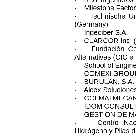
- Milestone Factor
- Technische Unive
(Germany)
- Ingeciber S.A.
- CLARCOR Inc. 
- Fundación Cent
Alternativas (CIC 
- School of Enginee
- COMEXI GROUP
- BURULAN, S.A.
- Aicox Solucione
- COLMAI MECAN
- IDOM CONSULTI
- GESTIÓN DE MA
- Centro Nacion
Hidrógeno y Pilas 