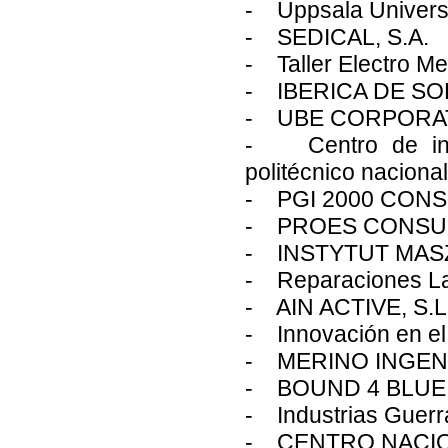
- Uppsala Universi
- SEDICAL, S.A.
- Taller Electro 
- IBERICA DE SO
- UBE CORPORAT
- Centro de inves
politécnico naciona
- PGI 2000 CONS
- PROES CONSUL
- INSTYTUT MAS
- Reparaciones La
- AIN ACTIVE, S.L
- Innovación en el 
- MERINO INGENI
- BOUND 4 BLUE,
- Industrias Guerr
- CENTRO NACIO