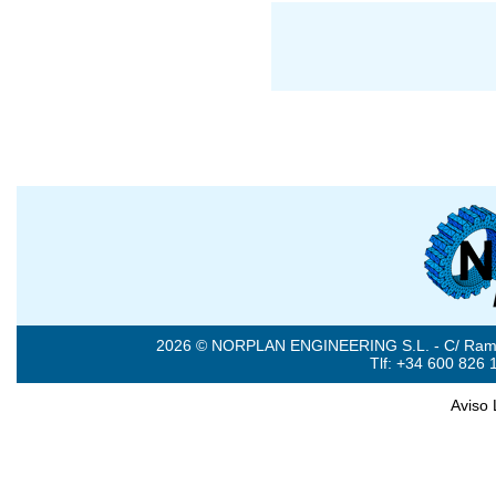
2026 © NORPLAN ENGINEERING S.L. - C/ Ramón 
Tlf: +34 600 826 
Aviso 