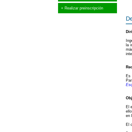
+ Realizar preinscripción
De
Dir
Ing
la 
máq
int
Req
Es 
Par
Esq
Obj
El
ell
en 
El 