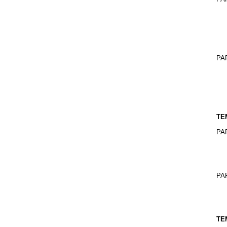
PA
TE
PA
PA
TE