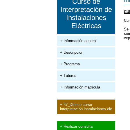
Curso de
Interpretación de
CU
Instalaciones
Cur
Eléctricas
Se 
sem
exp
+ Información general
+ Descripción
+ Programa
+ Tutores
+ Información matrícula
+ 37_Díptico curso
interpretacion instalaciones ele
+ Realizar consulta