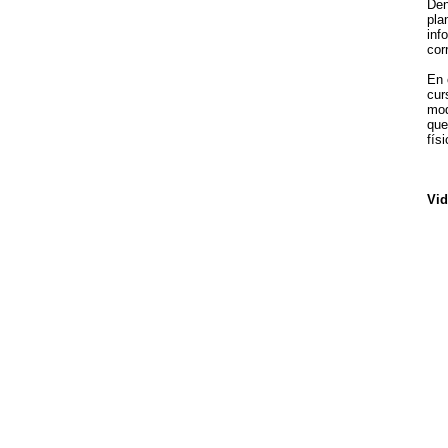
Den
pla
inf
cor
En 
cur
mod
que
fís
Vid