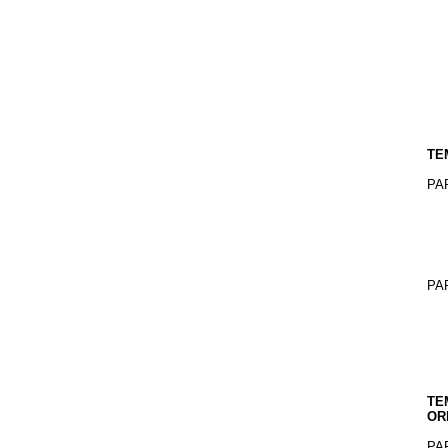
TE
PA
PA
TE
OR
PA