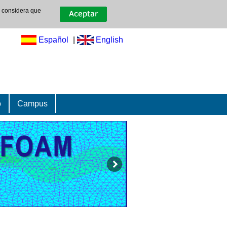
e considera que
Español
|
English
o
Campus