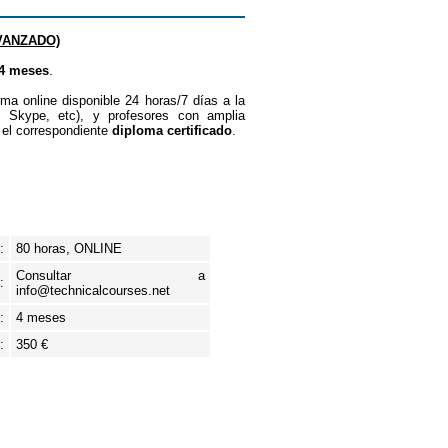
VANZADO)
4 meses
.
orma online disponible 24 horas/7 días a la
, Skype, etc), y profesores con amplia
á el correspondiente
diploma certificado
.
:
80 horas, ONLINE
Consultar a
:
info@technicalcourses.net
:
4 meses
:
350 €