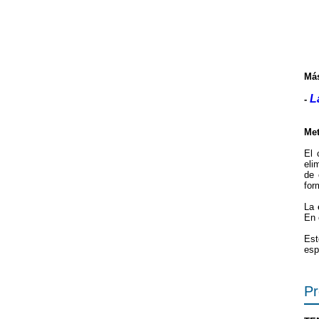
Más
L
-
Met
El 
eli
de 
for
La
En 
Est
esp
P