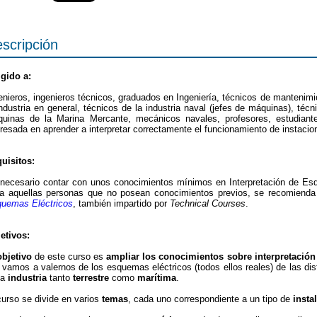
scripción
igido a:
enieros, ingenieros técnicos, graduados en Ingeniería, técnicos de mantenimi
industria en general, técnicos de la industria naval (jefes de máquinas), técn
uinas de la Marina Mercante, mecánicos navales, profesores, estudiant
eresada en aprender a interpretar correctamente el funcionamiento de instacion
uisitos:
necesario contar con unos conocimientos mínimos en Interpretación de Esq
a aquellas personas que no posean conocimientos previos, se recomienda
uemas Eléctricos
, también impartido por
Technical Courses
.
etivos:
objetivo
de este curso es
ampliar los conocimientos sobre interpretación
o vamos a valernos de los esquemas eléctricos (todos ellos reales) de las dis
la
industria
tanto
terrestre
como
marítima
.
curso se divide en varios
temas
, cada uno correspondiente a un tipo de
insta