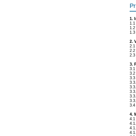
P
1. 
1.1
1.2
1.3
2. 
2.1
2.2
2.3
3. 
3.1
3.2
3.3
3.3.
3.3
3.3
3.3
3.3
3.4
4. 
4.1
4.1
4.1
4.1