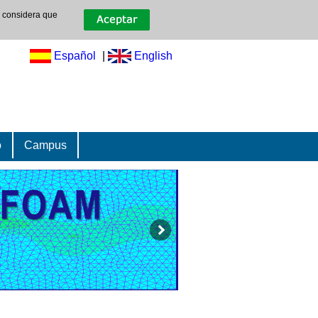
e considera que
Español
|
English
o
Campus