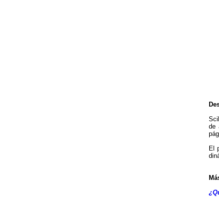
Des
Sci
de 
pág
El 
din
Más
¿Qu