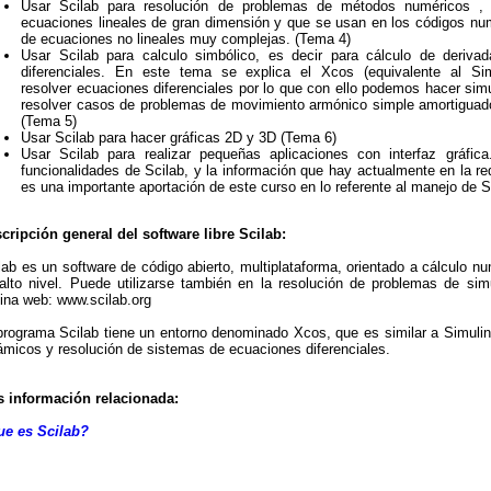
Usar Scilab para resolución de problemas de métodos numéricos , 
ecuaciones lineales de gran dimensión y que se usan en los códigos num
de ecuaciones no lineales muy complejas. (Tema 4)
Usar Scilab para calculo simbólico, es decir para cálculo de derivad
diferenciales. En este tema se explica el Xcos (equivalente al S
resolver ecuaciones diferenciales por lo que con ello podemos hacer simul
resolver casos de problemas de movimiento armónico simple amortiguado
(Tema 5)
Usar Scilab para hacer gráficas 2D y 3D (Tema 6)
Usar Scilab para realizar pequeñas aplicaciones con interfaz gráfi
funcionalidades de Scilab, y la información que hay actualmente en la r
es una importante aportación de este curso en lo referente al manejo de S
cripción general del software libre Scilab:
lab es un software de código abierto, multiplataforma, orientado a cálculo 
alto nivel. Puede utilizarse también en la resolución de problemas de sim
ina web: www.scilab.org
programa Scilab tiene un entorno denominado Xcos, que es similar a Simuli
ámicos y resolución de sistemas de ecuaciones diferenciales.
 información relacionada:
e es Scilab?