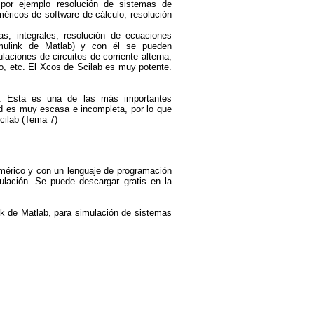
por ejemplo resolución de sistemas de
éricos de software de cálculo, resolución
as, integrales, resolución de ecuaciones
imulink de Matlab) y con él se pueden
aciones de circuitos de corriente alterna,
, etc. El Xcos de Scilab es muy potente.
ca. Esta es una de las más importantes
ed es muy escasa e incompleta, por lo que
cilab (Tema 7)
numérico y con un lenguaje de programación
ulación. Se puede descargar gratis en la
nk de Matlab, para simulación de sistemas