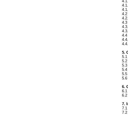
4.1
4.1
4.1
4.2
4.2
4.3
4.3
4.3
4.4
4.4
4.4
5. 
5.1
5.2
5.3
5.4
5.5
5.6
6. 
6.1
6.2
7. 
7.1
7.2