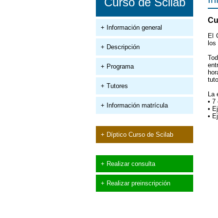
Curso de Scilab
Cu
+ Información general
El 
los
+ Descripción
Tod
ent
+ Programa
hor
tut
+ Tutores
La 
• 7
+ Información matrícula
• E
• E
+ Díptico Curso de Scilab
+ Realizar consulta
+ Realizar preinscripción