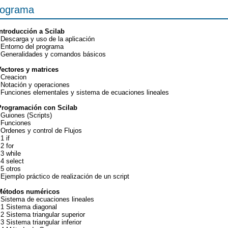
rograma
Introducción a Scilab
 Descarga y uso de la aplicación
 Entorno del programa
 Generalidades y comandos básicos
Vectores y matrices
 Creacion
 Notación y operaciones
 Funciones elementales y sistema de ecuaciones lineales
Programación con Scilab
 Guiones (Scripts)
 Funciones
 Ordenes y control de Flujos
1 if
.2 for
.3 while
.4 select
.5 otros
 Ejemplo práctico de realización de un script
Métodos numéricos
 Sistema de ecuaciones lineales
.1 Sistema diagonal
.2 Sistema triangular superior
.3 Sistema triangular inferior