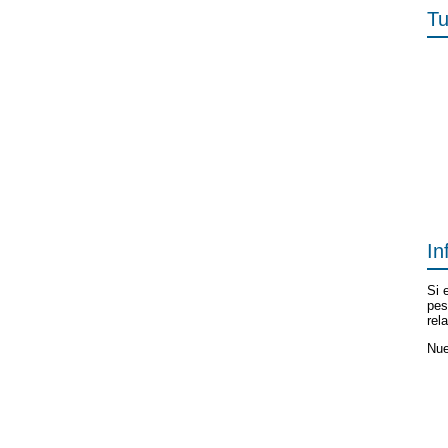
Tu
In
Si 
pes
rel
Nue