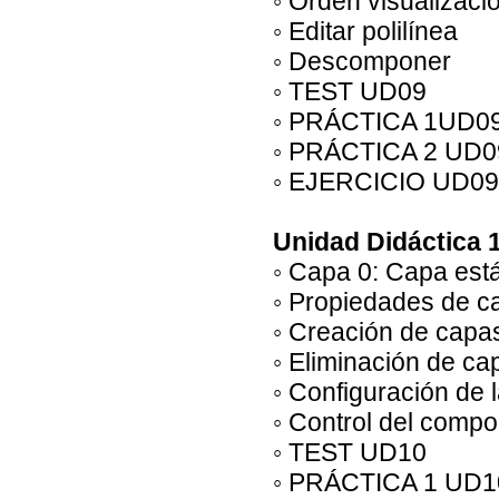
◦ Orden visualizaci
◦ Editar polilínea
◦ Descomponer
◦ TEST UD09
◦ PRÁCTICA 1UD09
◦ PRÁCTICA 2 UD0
◦ EJERCICIO UD09
Unidad Didáctica 
◦ Capa 0: Capa est
◦ Propiedades de c
◦ Creación de capa
◦ Eliminación de ca
◦ Configuración de 
◦ Control del compo
◦ TEST UD10
◦ PRÁCTICA 1 UD1