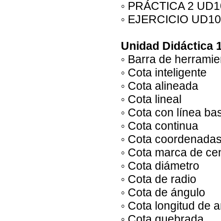
◦ PRÁCTICA 2 UD1
◦ EJERCICIO UD10
Unidad Didáctica 
◦ Barra de herrami
◦ Cota inteligente
◦ Cota alineada
◦ Cota lineal
◦ Cota con línea ba
◦ Cota continua
◦ Cota coordenada
◦ Cota marca de ce
◦ Cota diámetro
◦ Cota de radio
◦ Cota de ángulo
◦ Cota longitud de 
◦ Cota quebrada