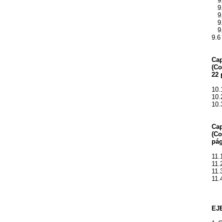
9.5
9.5
9.5
9.5
9.5
9.6
Cap
(Co
22 
10.
10.
10.
Cap
(Co
pág
11.
11.
11.
11.
EJ