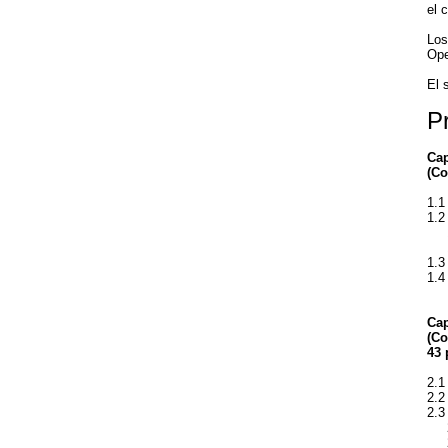
el 
Los
Ope
El 
P
Cap
(Co
1.1
1.2
1.2
1.2
1.3
1.4
Cap
(Co
43 
2.1
2.2
2.3
2.
2.