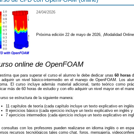
24/04/2026
Próxima edición 22 de mayo de 2026, ¡Modalidad Online
urso online de OpenFOAM
estima que para superar el curso el alumno le debe dedicar unas
60 horas
d
o adquirir un nivel básico-intermedio en el manejo de OpenFOAM. Los alu
loma. El curso incluye además material adicional, tanto teórico como pr
icar más de 60 horas de estudio y con ello adquirir un nivel mayor en el m
curso se estructura de la siguiente manera:
11 capítulos de teoría (cada capítulo incluye un texto explicativo en inglé
8 ejercicios básico (cada ejercicio incluye un texto explicativo en inglés 
7 ejercicios intermedios (cada ejercicio incluye un texto explicativo en in
 consultas con los profesores pueden realizarse en idioma inglés o en espa
ersos recursos tecnológicos tales como chat, foros, mensajería, videoconfer