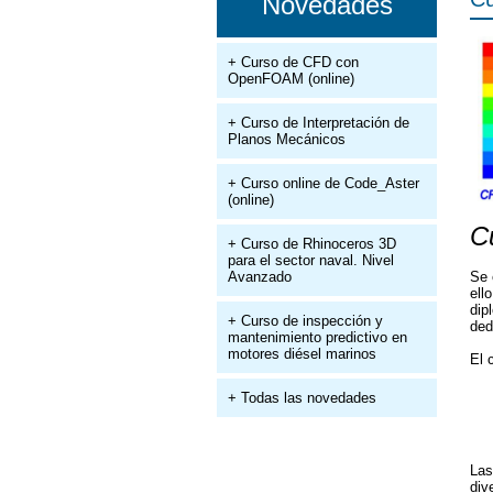
Novedades
+ Curso de CFD con
OpenFOAM (online)
+ Curso de Interpretación de
Planos Mecánicos
+ Curso online de Code_Aster
(online)
C
+ Curso de Rhinoceros 3D
para el sector naval. Nivel
Avanzado
Se 
ell
dip
+ Curso de inspección y
ded
mantenimiento predictivo en
motores diésel marinos
El 
+ Todas las novedades
Las
div