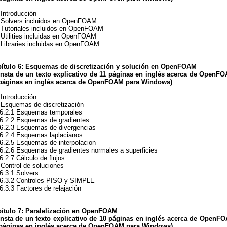
 Introducción
 Solvers incluidos en OpenFOAM
 Tutoriales incluidos en OpenFOAM
 Utilities incluidas en OpenFOAM
 Libraries incluidas en OpenFOAM
ítulo 6: Esquemas de discretización y solución en OpenFOAM
nsta de un texto explicativo de 11 páginas en inglés acerca de OpenFO
páginas en inglés acerca de OpenFOAM para Windows
)
 Introducción
 Esquemas de discretización
2.1 Esquemas temporales
2.2 Esquemas de gradientes
.3 Esquemas de divergencias
2.4 Esquemas laplacianos
.5 Esquemas de interpolacion
.6 Esquemas de gradientes normales a superficies
.7 Cálculo de flujos
 Control de soluciones
3.1 Solvers
3.2 Controles PISO y SIMPLE
.3 Factores de relajación
ítulo 7: Paralelización en OpenFOAM
nsta de un texto explicativo de 10 páginas en inglés acerca de OpenFO
páginas en inglés acerca de OpenFOAM para Windows
)