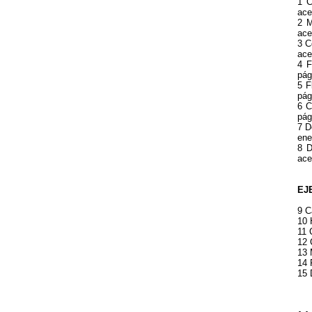
1 C
ace
2 M
ace
3 C
ace
4 F
pág
5 F
pág
6 C
pág
7 D
ene
8 D
ace
EJ
9 C
10 
11 
12 
13 
14 
15 