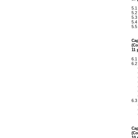
5.1
5.2
5.3
5.4
5.5
Cap
(Co
11 
6.1
6.2
6.
6.
6.2
6.
6.2
6.2
6.2
6.3
6.
6.
6.3
Cap
(Co
10 