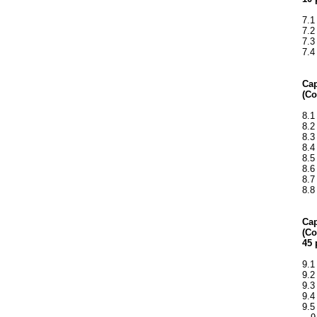
7.1
7.2
7.3
7.4
Cap
(Co
8.1
8.2
8.3
8.4
8.5
8.6
8.7
8.8
Cap
(Co
45 
9.1
9.2
9.3
9.4
9.5