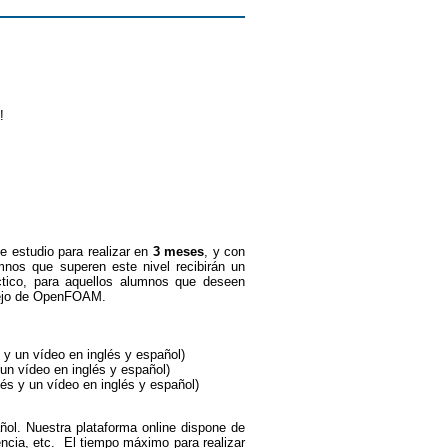
!
e estudio para realizar en
3 meses
, y con
mnos que superen este nivel recibirán un
áctico, para aquellos alumnos que deseen
anejo de OpenFOAM.
s y un vídeo en inglés y español)
y un vídeo en inglés y español)
glés y un vídeo en inglés y español)
ñol. Nuestra plataforma online dispone de
encia, etc. El tiempo máximo para realizar