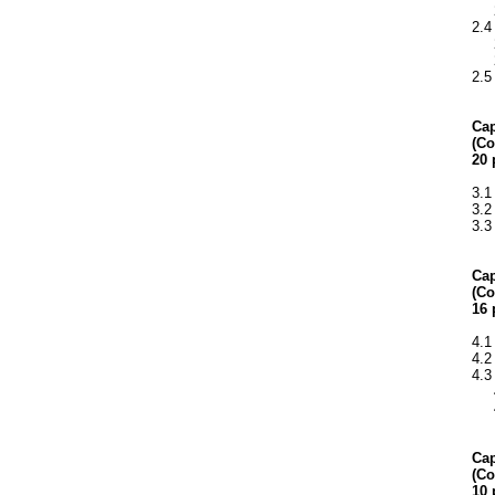
2.
2.4
2.4
2.4
2.5
Cap
(Co
20 
3.1
3.2
3.3
Cap
(Co
16 
4.1
4.2
4.3
4.3
4.3
Cap
(Co
10 