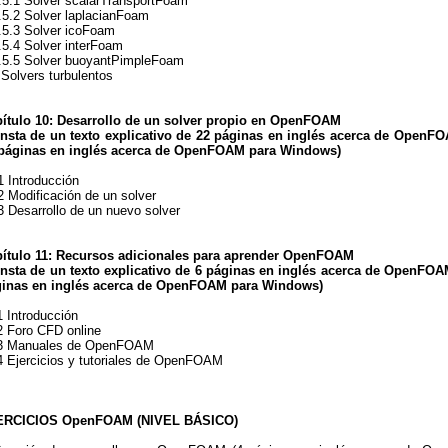
.1 Solver scalarTransportFoam
.2 Solver laplacianFoam
.3 Solver icoFoam
.4 Solver interFoam
.5 Solver buoyantPimpleFoam
 Solvers turbulentos
ítulo 10: Desarrollo de un solver propio en OpenFOAM
nsta de un texto explicativo de 22 páginas en inglés acerca de OpenFO
páginas en inglés acerca de OpenFOAM para Windows
)
1 Introducción
2 Modificación de un solver
3 Desarrollo de un nuevo solver
ítulo 11: Recursos adicionales para aprender OpenFOAM
nsta de un texto explicativo de 6 páginas en inglés acerca de OpenFOAM
inas en inglés acerca de OpenFOAM para Windows
)
1 Introducción
2 Foro CFD online
3 Manuales de OpenFOAM
4 Ejercicios y tutoriales de OpenFOAM
ERCICIOS OpenFOAM (NIVEL BÁSICO)