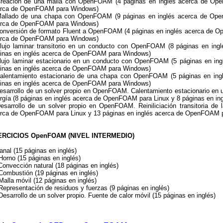
reación de una malla con OpenFOAM (4 páginas en inglés acerca de Ope
rca de OpenFOAM para Windows)
allado de una chapa con OpenFOAM (9 páginas en inglés acerca de Ope
rca de OpenFOAM para Windows)
onversión de formato Fluent a OpenFOAM (4 páginas en inglés acerca de O
rca de OpenFOAM para Windows)
lujo laminar transitorio en un conducto con OpenFOAM (8 páginas en in
inas en inglés acerca de OpenFOAM para Windows)
lujo laminar estacionario en un conducto con OpenFOAM (5 páginas en i
inas en inglés acerca de OpenFOAM para Windows)
alentamiento estacionario de una chapa con OpenFOAM (5 páginas en in
inas en inglés acerca de OpenFOAM para Windows)
esarrollo de un solver propio en OpenFOAM. Calentamiento estacionario en u
rgía (8 páginas en inglés acerca de OpenFOAM para Linux y 8 páginas en 
esarrollo de un solver propio en OpenFOAM. Reiniliciación transitoria de l
rca de OpenFOAM para Linux y 13 páginas en inglés acerca de OpenFOAM 
ERCICIOS OpenFOAM (NIVEL INTERMEDIO)
anal (15 páginas en inglés)
Horno (15 páginas en inglés)
Convección natural (18 páginas en inglés)
Combustión (19 páginas en inglés)
Malla móvil (12 páginas en inglés)
Representación de residuos y fuerzas (9 páginas en inglés)
Desarrollo de un solver propio. Fuente de calor móvil (15 páginas en inglés)