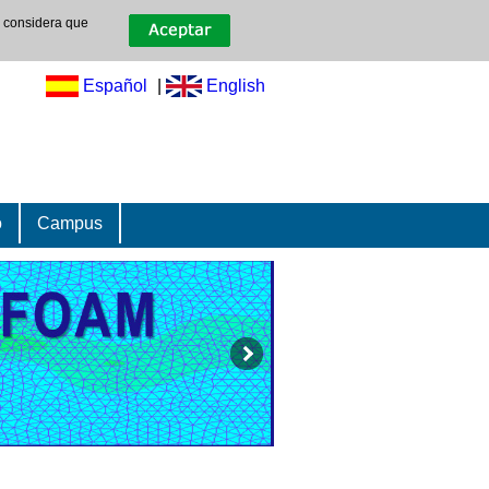
e considera que
Español
|
English
o
Campus