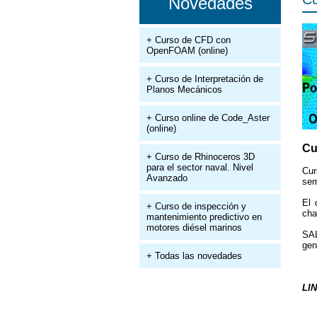
Novedades
+ Curso de CFD con
OpenFOAM (online)
+ Curso de Interpretación de
Planos Mecánicos
+ Curso online de Code_Aster
(online)
Cu
+ Curso de Rhinoceros 3D
para el sector naval. Nivel
Cur
Avanzado
sem
El 
+ Curso de inspección y
cha
mantenimiento predictivo en
motores diésel marinos
SAL
gen
+ Todas las novedades
LI