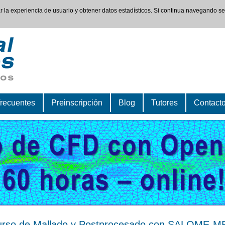
rar la experiencia de usuario y obtener datos estadísticos. Si continua navegando s
frecuentes
Preinscripción
Blog
Tutores
Contact
rso de Mallado y Postprocesado con SALOME-