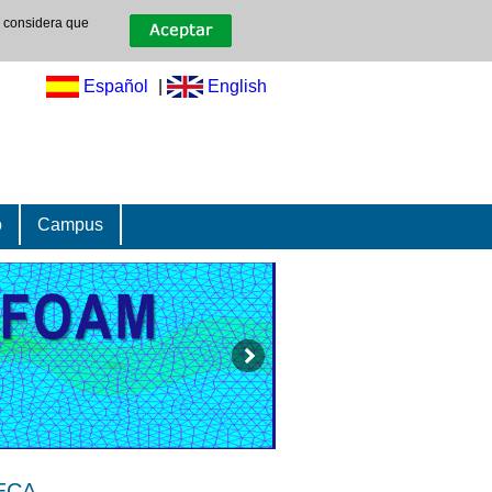
e considera que
Español
|
English
o
Campus
MECA