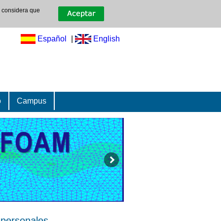
e considera que
Español
|
English
o
Campus
 personales