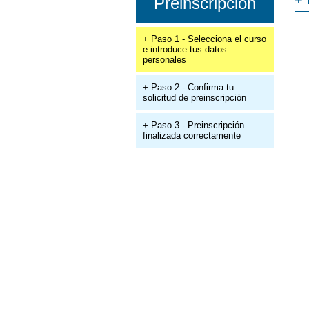
Preinscripción
+ Paso 1 - Selecciona el curso
e introduce tus datos
personales
+ Paso 2 - Confirma tu
solicitud de preinscripción
+ Paso 3 - Preinscripción
finalizada correctamente