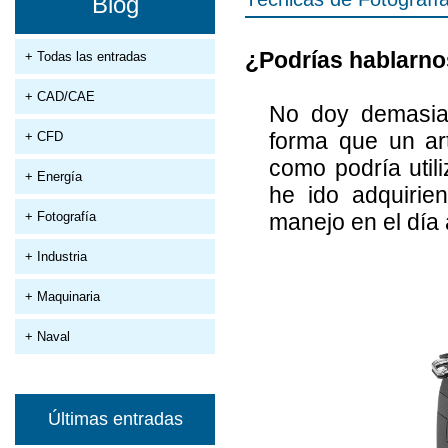
Blog
¿Podrías hablarno
+ Todas las entradas
+ CAD/CAE
No doy demasiad
forma que un ar
+ CFD
como podría util
+ Energía
he ido adquirie
+ Fotografía
manejo en el día 
+ Industria
+ Maquinaria
+ Naval
Últimas entradas