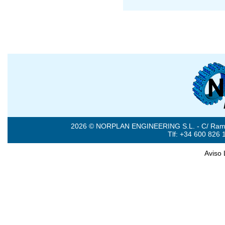
2026 © NORPLAN ENGINEERING S.L. - C/ Ramón 
Tlf: +34 600 826 
Aviso 