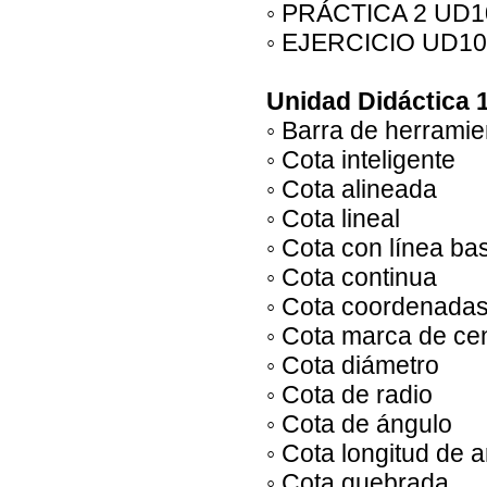
◦ PRÁCTICA 2 UD1
◦ EJERCICIO UD10
Unidad Didáctica 
◦ Barra de herrami
◦ Cota inteligente
◦ Cota alineada
◦ Cota lineal
◦ Cota con línea ba
◦ Cota continua
◦ Cota coordenada
◦ Cota marca de ce
◦ Cota diámetro
◦ Cota de radio
◦ Cota de ángulo
◦ Cota longitud de 
◦ Cota quebrada