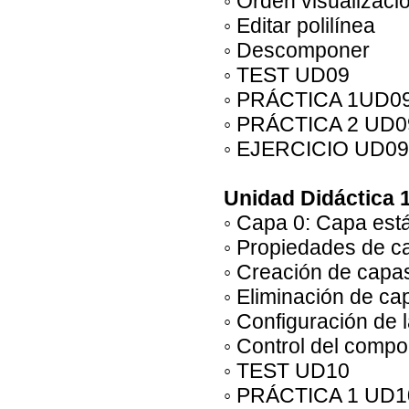
◦ Orden visualizaci
◦ Editar polilínea
◦ Descomponer
◦ TEST UD09
◦ PRÁCTICA 1UD09
◦ PRÁCTICA 2 UD0
◦ EJERCICIO UD09
Unidad Didáctica 
◦ Capa 0: Capa est
◦ Propiedades de c
◦ Creación de capa
◦ Eliminación de ca
◦ Configuración de 
◦ Control del compo
◦ TEST UD10
◦ PRÁCTICA 1 UD1