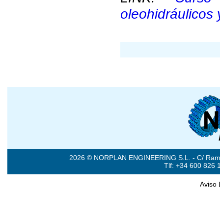
oleohidráulicos
2026 © NORPLAN ENGINEERING S.L. - C/ Ramón 
Tlf: +34 600 826 
Aviso 