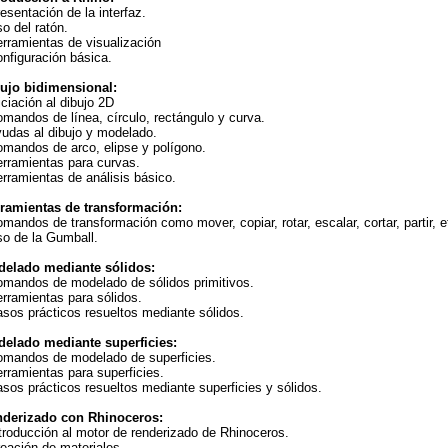
resentación de la interfaz.
so del ratón.
erramientas de visualización
onfiguración básica.
ujo bidimensional:
niciación al dibujo 2D
omandos de línea, círculo, rectángulo y curva.
yudas al dibujo y modelado.
omandos de arco, elipse y polígono.
erramientas para curvas.
erramientas de análisis básico.
ramientas de transformación:
omandos de transformación como mover, copiar, rotar, escalar, cortar, partir, e
so de la Gumball.
elado mediante sólidos:
omandos de modelado de sólidos primitivos.
erramientas para sólidos.
asos prácticos resueltos mediante sólidos.
elado mediante superficies:
omandos de modelado de superficies.
erramientas para superficies.
asos prácticos resueltos mediante superficies y sólidos.
derizado con Rhinoceros:
ntroducción al motor de renderizado de Rhinoceros.
reación de materiales.