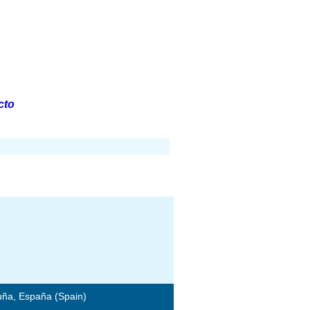
cto
ña, España (Spain)