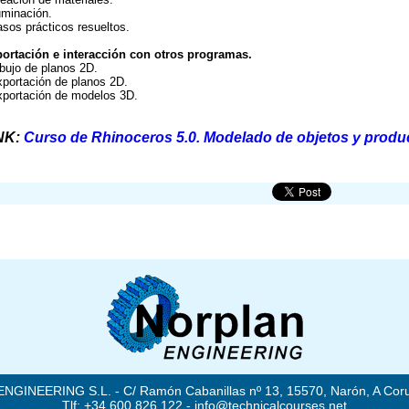
luminación.
asos prácticos resueltos.
ortación e interacción con otros programas.
ibujo de planos 2D.
xportación de planos 2D.
xportación de modelos 3D.
NK:
Curso de Rhinoceros 5.0. Modelado de objetos y produ
GINEERING S.L. - C/ Ramón Cabanillas nº 13, 15570, Narón, A Coru
Tlf: +34 600 826 122 - info@technicalcourses.net