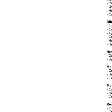
- P
- U
- H
- C
Dib
- I
- C
- A
- C
- H
- H
Her
- C
- U
Mod
- C
- H
- C
Mod
- C
- H
- C
Ren
- I
- C