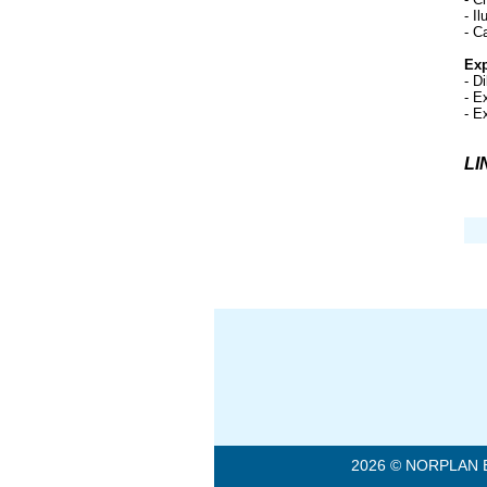
- I
- C
Exp
- D
- E
- E
LI
2026 © NORPLAN EN