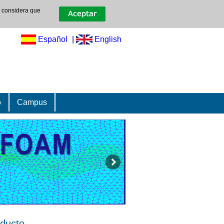
e considera que
Español
|
English
o
Campus
oducto