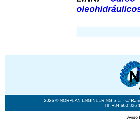
oleohidráulico
2026 © NORPLAN ENGINEERING S.L. - C/ Ramón 
Tlf: +34 600 826 
Aviso 