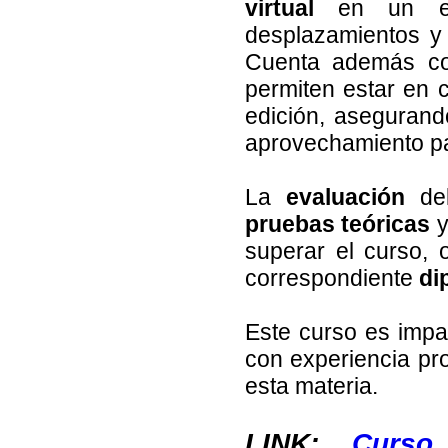
virtual
en un ent
desplazamientos y 
Cuenta además co
permiten estar en 
edición, asegurand
aprovechamiento pa
La
evaluación
del
pruebas teóricas
superar el curso, 
correspondiente
di
Este curso es impa
con experiencia pro
esta materia.
LINK:
Curso