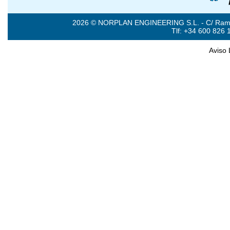
2026 © NORPLAN ENGINEERING S.L. - C/ Ramón 
Tlf: +34 600 826 
Aviso 