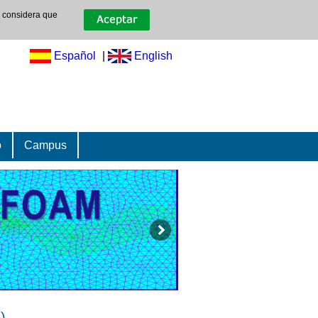
e considera que
Español
|
English
o
Campus
)