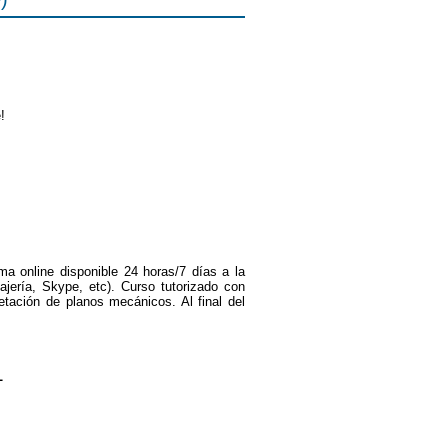
!
rma online disponible 24 horas/7 días a la
jería, Skype, etc). Curso tutorizado con
etación de planos mecánicos. Al final del
L