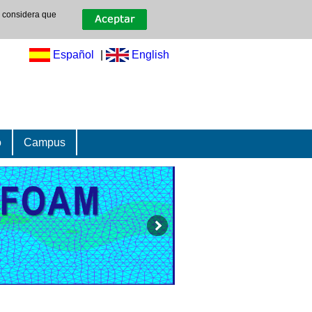
e considera que
Español
|
English
o
Campus