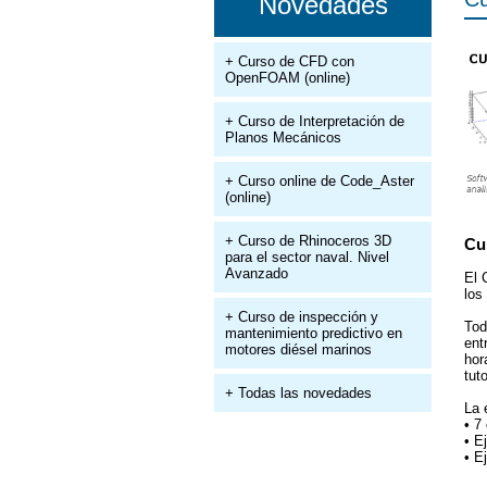
Novedades
+ Curso de CFD con
OpenFOAM (online)
+ Curso de Interpretación de
Planos Mecánicos
+ Curso online de Code_Aster
(online)
+ Curso de Rhinoceros 3D
Cu
para el sector naval. Nivel
Avanzado
El 
los
+ Curso de inspección y
Tod
mantenimiento predictivo en
ent
motores diésel marinos
hor
tut
+ Todas las novedades
La 
• 7
• E
• E