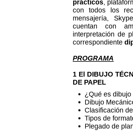
prácticos
, platafo
con todos los rec
mensajería, Skype
cuentan con amp
interpretación de p
correspondiente
di
PROGRAMA
1 El DIBUJO TÉC
DE PAPEL
¿Qué es dibujo
Dibujo Mecánic
Clasificación de
Tipos de format
Plegado de pla