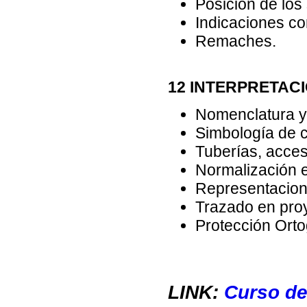
Posición de los
Indicaciones c
Remaches.
12 INTERPRETACI
Nomenclatura y
Simbología de c
Tuberías, acceso
Normalización e
Representacione
Trazado en proy
Protección Orto
LINK:
Curso de