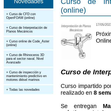
Curso de Int
Novedades
(online)
+ Curso de CFD con
OpenFOAM (online)
17/05/202
+ Curso de Interpretación de
Planos Mecánicos
Próx
Onlin
+ Curso online de Code_Aster
(online)
+ Curso de Rhinoceros 3D
para el sector naval. Nivel
Avanzado
Curso de Inter
+ Curso de inspección y
mantenimiento predictivo en
motores diésel marinos
Curso impartido p
+ Todas las novedades
realizado en
8 sem
Se entregan
Ma