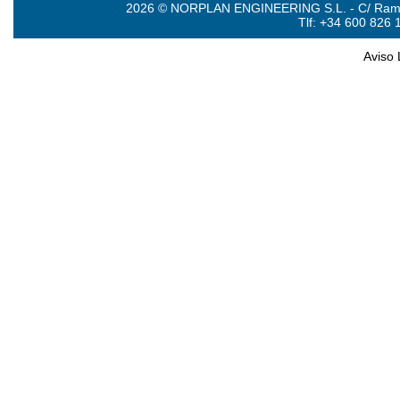
2026 © NORPLAN ENGINEERING S.L. - C/ Ramón 
Tlf: +34 600 826 
Aviso 