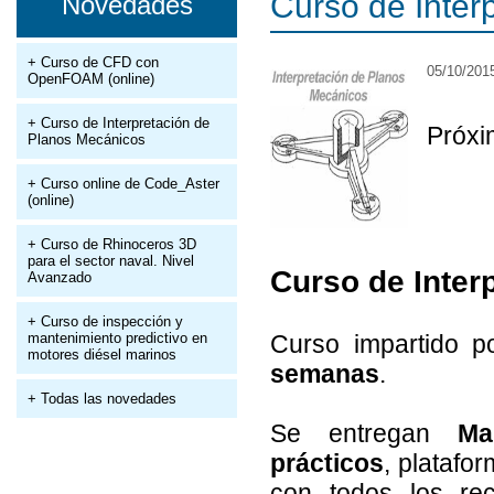
Curso de Inter
Novedades
+ Curso de CFD con
05/10/201
OpenFOAM (online)
+ Curso de Interpretación de
Próxi
Planos Mecánicos
+ Curso online de Code_Aster
(online)
+ Curso de Rhinoceros 3D
para el sector naval. Nivel
Curso de Inter
Avanzado
+ Curso de inspección y
mantenimiento predictivo en
Curso impartido 
motores diésel marinos
semanas
.
+ Todas las novedades
Se entregan
Ma
prácticos
, platafo
con todos los rec