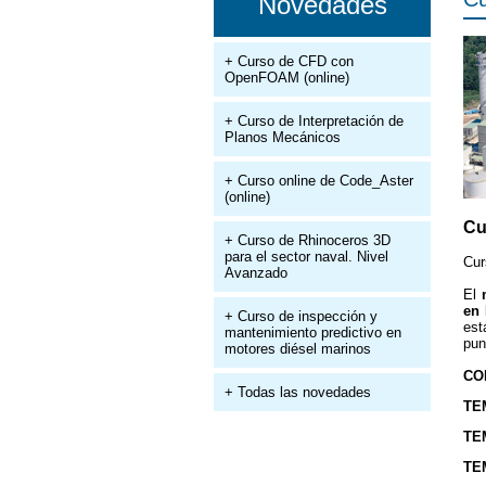
Novedades
+ Curso de CFD con
OpenFOAM (online)
+ Curso de Interpretación de
Planos Mecánicos
+ Curso online de Code_Aster
(online)
Cu
+ Curso de Rhinoceros 3D
para el sector naval. Nivel
Cur
Avanzado
El
en 
+ Curso de inspección y
est
mantenimiento predictivo en
pun
motores diésel marinos
CO
+ Todas las novedades
TEM
TEM
TEM