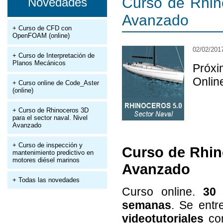
Curso de Rhino
Novedades
Avanzado
+ Curso de CFD con
OpenFOAM (online)
02/02/201
+ Curso de Interpretación de
Planos Mecánicos
Próxi
Onlin
+ Curso online de Code_Aster
(online)
+ Curso de Rhinoceros 3D
para el sector naval. Nivel
Avanzado
+ Curso de inspección y
Curso de Rhino
mantenimiento predictivo en
motores diésel marinos
Avanzado
+ Todas las novedades
Curso online.
30 
semanas
. Se ent
videotutoriales
com