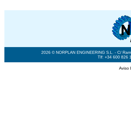
2026 © NORPLAN ENGINEERING S.L. - C/ Ramón 
Tlf: +34 600 826 
Aviso 