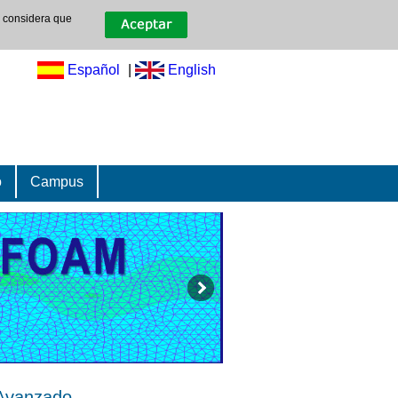
e considera que
Español
|
English
o
Campus
 Avanzado