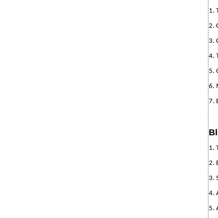
1.
2. 
3. 
4. 
5. 
6. 
7. 
Bl
1. 
2.
3. 
4. 
5. 