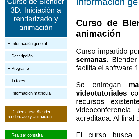
Información ge
Curso de Blender
3D. Iniciación a
renderizado y
Curso de Blen
animación
animación
+ Información general
Curso impartido p
+ Descripción
semanas
. Blender
facilita el software
+ Programa
+ Tutores
Se entregan
ma
videotutoriales
com
+ Información matrícula
recursos existen
videoconferencia, 
+ Díptico curso Blender
renderizado y animación
acreditada. Al fina
El curso busca 
+ Realizar consulta