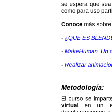
se espera que sea
como para uso parti
Conoce
más sobre
-
¿QUE ES BLEND
-
MakeHuman. Un co
-
Realizar animacio
Metodología:
El curso se impart
virtual
en un ent
desplazamientos y 