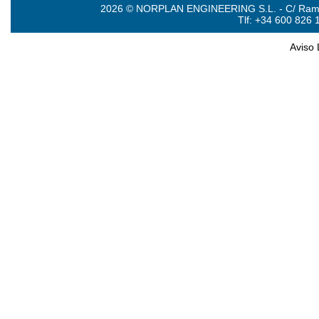
2026 © NORPLAN ENGINEERING S.L. - C/ Ramón 
Tlf: +34 600 826 
Aviso 