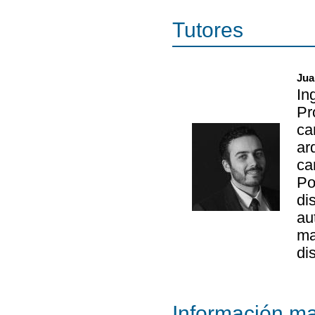
Tutores
Jua
In
Pr
ca
ar
ca
Po
di
au
ma
di
Información ma