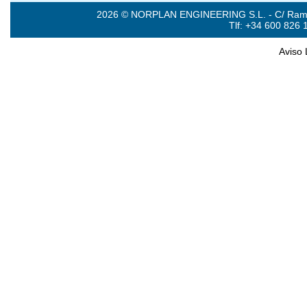
2026 © NORPLAN ENGINEERING S.L. - C/ Ramón 
Tlf: +34 600 826 
Aviso 