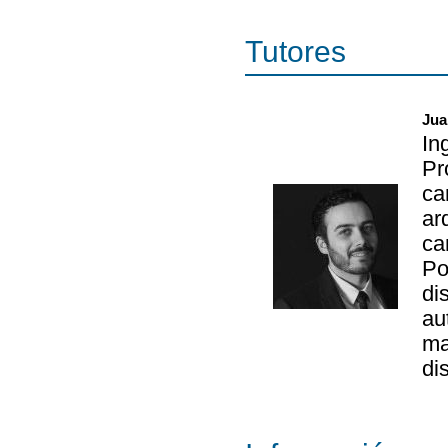
Tutores
Jua
In
Pr
ca
ar
ca
Po
di
au
ma
di