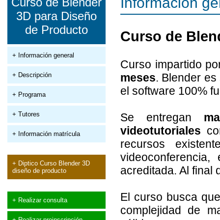
Información ge
Curso de Blender
3D para Diseño
de Producto
Curso de Blen
+ Información general
Curso impartido p
+ Descripción
meses
. Blender es 
el software 100% fu
+ Programa
+ Tutores
Se entregan
ma
videotutoriales
com
+ Información matrícula
recursos existen
videoconferencia, 
+ Diptico Curso Blender 3D
acreditada. Al fina
diseño de producto
El curso busca que
+ Realizar consulta
complejidad de m
+ Realizar preinscripción